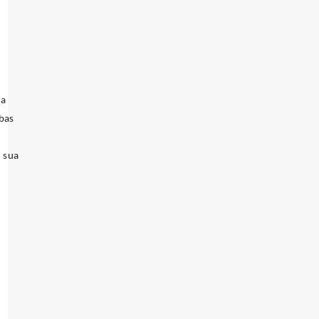
la
mbas
e sua