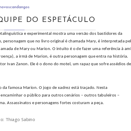
novoscandangos
QUIPE DO ESPETÁCULO
alinguística e experimental mostra uma versão dos bastidores da
personagem que no livro original é chamada Mary, é interpretada pe
 chamada de Mary ou Marion. O intuito é o de fazer uma referência à a
 Proença), a irmã de Marion, é outra personagem que entra na história.
tor Ivan Zanon. Ele é o dono do motel, um rapaz que sofre assédios d
o da famosa Marion. O jogo de xadrez está traçado. Nesta
o encaminhar o público para outros cenários – outros tabuleiros –
ama. Assassinatos e personagens fortes costuram a peça.
to: Thiago Sabino