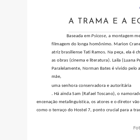
A TRAMA E A E
Baseada em
Psicose
, a montagem met
filmagem do longa homônimo. Marion Crane, 
atriz brasiliense Tati Ramos. Na peça, ela é
as obras (cinema e literatura). Laila (Luana
Paralelamente, Norman Bates é vivido pelo a
mãe,
uma senhora conservadora e autoritária
. Há ainda Sam (Rafael Toscano), o namorad
encenação metalinguística, os atores e o diretor vã
como o terraço do Hostel 7, ponto crucial para a tr
Fo