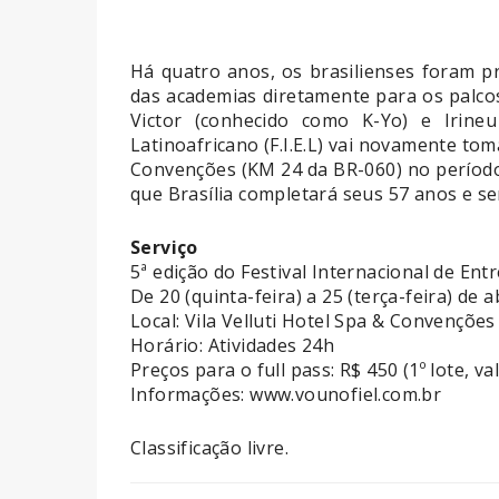
Há quatro anos, os brasilienses foram p
das academias diretamente para os palcos
Victor (conhecido como K-Yo) e Irineu
Latinoafricano (F.I.E.L) vai novamente toma
Convenções (KM 24 da BR-060) no período d
que Brasília completará seus 57 anos e s
Serviço
5ª edição do Festival Internacional de Entr
De 20 (quinta-feira) a 25 (terça-feira) de a
Local: Vila Velluti Hotel Spa & Convenções
Horário: Atividades 24h
Preços para o full pass: R$ 450 (1º lote, va
Informações: www.vounofiel.com.br
Classificação livre.