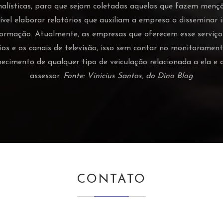
nalísticas, para que sejam coletadas aquelas que fazem men
vel elaborar relatórios que auxiliam a empresa a disseminar
ormação. Atualmente, as empresas que oferecem esse serviç
ádios e os canais de televisão, isso sem contar no monitorament
hecimento de qualquer tipo de veiculação relacionada a ela 
assessor.
Fonte: Vinicius Santos, do Dino Blog
CONTATO