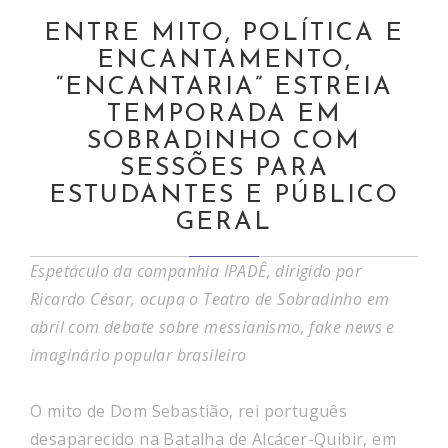
ENTRE MITO, POLÍTICA E
ENCANTAMENTO,
“ENCANTARIA” ESTREIA
TEMPORADA EM
SOBRADINHO COM
SESSÕES PARA
ESTUDANTES E PÚBLICO
GERAL
Espetáculo da companhia IPADÊ, dirigido por
Ricardo César, ocupa o Teatro de Sobradinho em
abril com debate sobre messianismo, fake news e
imaginário popular brasileiro
O mito de Dom Sebastião, rei português
desaparecido na Batalha de Alcácer-Quibir, em