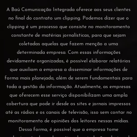
A Baú Comunicação Integrada oferece aos seus clientes
no final do contrato um clipping. Podemos dizer que o
clipping é um processo que consiste no monitoramento
constante de matérias jornalísticas, para que sejam
coletadas aquelas que fazem menção a uma
determinada empresa. Com essas informações
devidamente organizadas, é possível elaborar relatórios
que auxiliam a empresa a disseminar informações de
forma mais planejada, além de serem fundamentais para
toda a gestão da informação. Atualmente, as empresas
que oferecem esse serviço disponibilizam uma ampla
cobertura que pode ir desde os sites e jornais impressos
até as rádios e os canais de televisão, isso sem contar no
monitoramento de opiniões dos leitores nessas mídias.
Dessa forma, é possível que a empresa tome