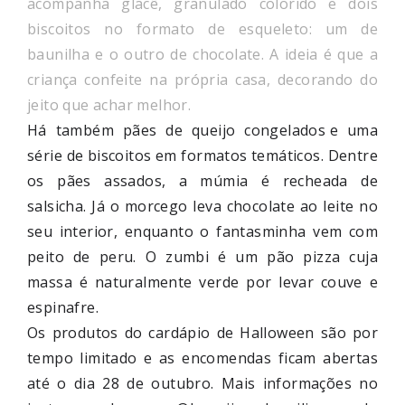
acompanha glacê, granulado colorido e dois
biscoitos no formato de esqueleto: um de
baunilha e o outro de chocolate. A ideia é que a
criança confeite na própria casa, decorando do
jeito que achar melhor.
Há também pães de queijo congelados
e uma
série de biscoitos em formatos temáticos. Dentre
os pães assados, a múmia é recheada de
salsicha. Já o morcego leva chocolate ao leite no
seu interior, enquanto o fantasminha vem com
peito de peru. O zumbi é um pão pizza cuja
massa é naturalmente verde por levar couve e
espinafre.
Os produtos do cardápio de Halloween são por
tempo limitado e as encomendas ficam abertas
até o dia 28 de outubro. Mais informações no