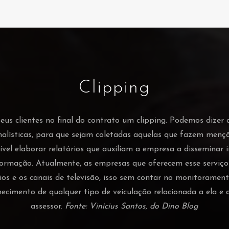
Clipping
s clientes no final do contrato um clipping. Podemos dizer 
nalísticas, para que sejam coletadas aquelas que fazem men
vel elaborar relatórios que auxiliam a empresa a disseminar
ormação. Atualmente, as empresas que oferecem esse serviç
ádios e os canais de televisão, isso sem contar no monitorament
hecimento de qualquer tipo de veiculação relacionada a ela 
assessor.
Fonte: Vinicius Santos, do Dino Blog