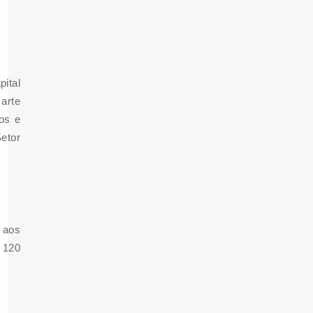
ital
 arte
nos e
etor
e aos
 120