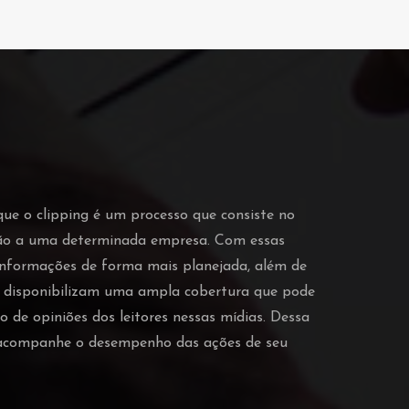
que o clipping é um processo que consiste no
ção a uma determinada empresa. Com essas
 informações de forma mais planejada, além de
o disponibilizam uma ampla cobertura que pode
o de opiniões dos leitores nessas mídias. Dessa
e acompanhe o desempenho das ações de seu