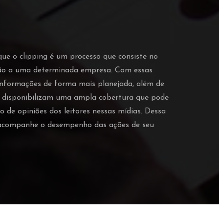
que o clipping é um processo que consiste no
ção a uma determinada empresa. Com essas
 informações de forma mais planejada, além de
o disponibilizam uma ampla cobertura que pode
o de opiniões dos leitores nessas mídias. Dessa
e acompanhe o desempenho das ações de seu