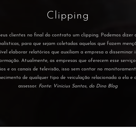
Clipping
s clientes no final do contrato um clipping. Podemos dizer 
nalísticas, para que sejam coletadas aquelas que fazem men
vel elaborar relatórios que auxiliam a empresa a disseminar
ormação. Atualmente, as empresas que oferecem esse serviç
ádios e os canais de televisão, isso sem contar no monitorament
hecimento de qualquer tipo de veiculação relacionada a ela 
assessor.
Fonte: Vinicius Santos, do Dino Blog