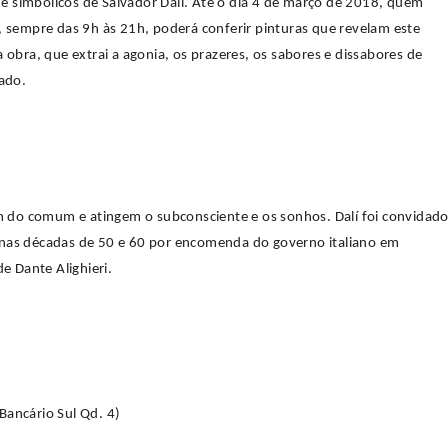
 e simbólicos de Salvador Dalí. Até o dia 4 de março de 2018, quem
go, sempre das 9h às 21h, poderá conferir pinturas que revelam este
a obra, que extrai a agonia, os prazeres, os sabores e dissabores de
zado.
 do comum e atingem o subconsciente e os sonhos. Dalí foi convidad
 nas décadas de 50 e 60 por encomenda do governo italiano em
 Dante Alighieri.
r Bancário Sul Qd. 4)