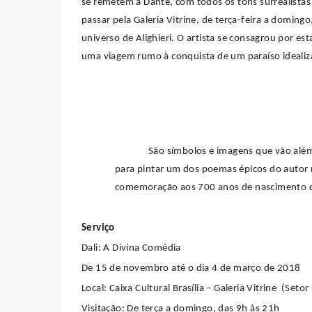
se remetem a Dante, com todos os tons surrealistas
passar pela Galeria Vitrine, de terça-feira a domin
universo de Alighieri. O artista se consagrou por est
uma viagem rumo à conquista de um paraíso ideali
São símbolos e imagens que vão além
para pintar um dos poemas épicos do autor
comemoração aos 700 anos de nascimento de
Serviço
Dali: A Divina Comédia
De 15 de novembro até o dia 4 de março de 2018
Local: Caixa Cultural Brasília – Galeria Vitrine (Seto
Visitação: De terça a domingo, das 9h às 21h