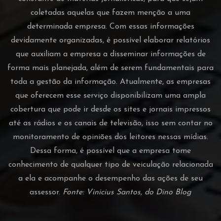
coletadas aquelas que fazem menção a uma
determinada empresa. Com essas informações
devidamente organizadas, é possível elaborar relatórios
que auxiliam a empresa a disseminar informações de
forma mais planejada, além de serem fundamentais para
toda a gestão da informação. Atualmente, as empresas
que oferecem esse serviço disponibilizam uma ampla
cobertura que pode ir desde os sites e jornais impressos
até as rádios e os canais de televisão, isso sem contar no
monitoramento de opiniões dos leitores nessas mídias.
Dessa forma, é possível que a empresa tome
conhecimento de qualquer tipo de veiculação relacionada
a ela e acompanhe o desempenho das ações de seu
assessor.
Fonte: Vinicius Santos, do Dino Blog