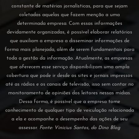
constante de matérias jornalísticas, para que sejam
coletadas aquelas que fazem menção a uma
determinada empresa. Com essas informações
devidamente organizadas, é possível elaborar relatórios
que auxiliam a empresa a disseminar informações de
forma mais planejada, além de serem fundamentais para
toda a gestão da informação. Atualmente, as empresas
que oferecem esse serviço disponibilizam uma ampla
cobertura que pode ir desde os sites e jornais impressos
até as rádios e os canais de televisão, isso sem contar no
monitoramento de opiniões dos leitores nessas mídias.
Dessa forma, é possível que a empresa tome
conhecimento de qualquer tipo de veiculação relacionada
a ela e acompanhe o desempenho das ações de seu
assessor.
Fonte: Vinicius Santos, do Dino Blog