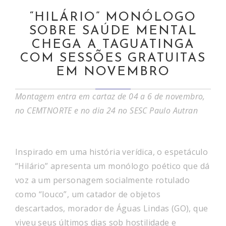
“HILÁRIO” MONÓLOGO
SOBRE SAÚDE MENTAL
CHEGA A TAGUATINGA
COM SESSÕES GRATUITAS
EM NOVEMBRO
Montagem entra em cartaz de 04 a 6 de novembro,
no CEMTNORTE e no dia 24 no SESC Paulo Autran
Inspirado em uma história verídica, o espetáculo
“Hilário” apresenta um monólogo poético que dá
voz a um personagem socialmente rotulado
como “louco”, um catador de objetos
descartados, morador de Águas Lindas (GO), que
viveu seus últimos dias sob hostilidade e