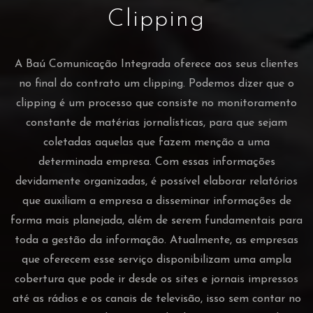
Clipping
A Baú Comunicação Integrada oferece aos seus clientes
no final do contrato um clipping. Podemos dizer que o
clipping é um processo que consiste no monitoramento
constante de matérias jornalísticas, para que sejam
coletadas aquelas que fazem menção a uma
determinada empresa. Com essas informações
devidamente organizadas, é possível elaborar relatórios
que auxiliam a empresa a disseminar informações de
forma mais planejada, além de serem fundamentais para
toda a gestão da informação. Atualmente, as empresas
que oferecem esse serviço disponibilizam uma ampla
cobertura que pode ir desde os sites e jornais impressos
até as rádios e os canais de televisão, isso sem contar no