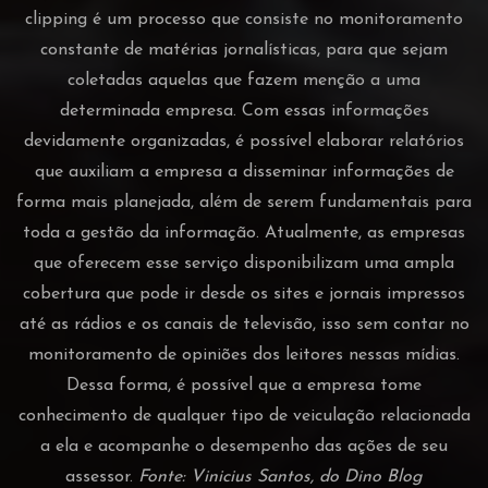
clipping é um processo que consiste no monitoramento
constante de matérias jornalísticas, para que sejam
coletadas aquelas que fazem menção a uma
determinada empresa. Com essas informações
devidamente organizadas, é possível elaborar relatórios
que auxiliam a empresa a disseminar informações de
forma mais planejada, além de serem fundamentais para
toda a gestão da informação. Atualmente, as empresas
que oferecem esse serviço disponibilizam uma ampla
cobertura que pode ir desde os sites e jornais impressos
até as rádios e os canais de televisão, isso sem contar no
monitoramento de opiniões dos leitores nessas mídias.
Dessa forma, é possível que a empresa tome
conhecimento de qualquer tipo de veiculação relacionada
a ela e acompanhe o desempenho das ações de seu
assessor.
Fonte: Vinicius Santos, do Dino Blog