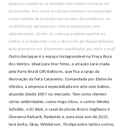
pequenos poderão se entreter com vários números de
ilusionismo. Por causa do distanciamento recomendado
como medida de proteção em tempos de pandemia, os
profissionais optaram por uma programação sem
aglomerações. Assim, as crianças poderão ganhar os
balões e se higienizar com o álcool em gel disponibilizado
gratuitamente nos dispensers espalhados por todo o mall.
Outro destaque é o espaço instagramável na Praça Rosa
dos Ventos. Ideal para tirar fotos, a atração será criada
pela Party Brasil Gift Balloons, que fica a cargo da
decoração da feira Catavento. Comandada por Elaine de
Oliveira, a empresa é especializada em arte com balões,
atuando desde 2007 no mercado. Tem como clientes
várias celebridades, como Hugo Gloss, o cantor Wesley
Safadão, o DJ Alok, o casal de atores Bruno Gagliasso e
Giovanna Ewbank, Radamés e, para esse ano de 2022,
terá Anita, Gkay, Winderson, Tirulipa entre tantos outros.