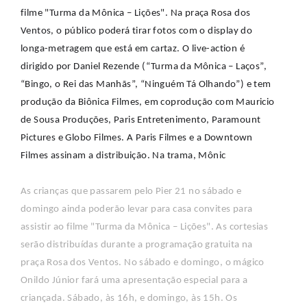
filme "Turma da Mônica – Lições". Na praça Rosa dos
Ventos, o público poderá tirar fotos com o display do
longa-metragem que está em cartaz. O live-action é
dirigido por Daniel Rezende (“Turma da Mônica – Laços”,
“Bingo, o Rei das Manhãs”, “Ninguém Tá Olhando”) e tem
produção da Biônica Filmes, em coprodução com Mauricio
de Sousa Produções, Paris Entretenimento, Paramount
Pictures e Globo Filmes. A Paris Filmes e a Downtown
Filmes assinam a distribuição. Na trama, Mônic
As crianças que passarem pelo Pier 21 no sábado e
domingo ainda poderão levar para casa convites para
assistir ao filme "Turma da Mônica – Lições". As cortesias
serão distribuídas durante a programação gratuita na
praça Rosa dos Ventos. No sábado e domingo, o mágico
Onildo Júnior fará uma apresentação especial para a
criançada. Sábado, às 16h, e domingo, às 15h. Os