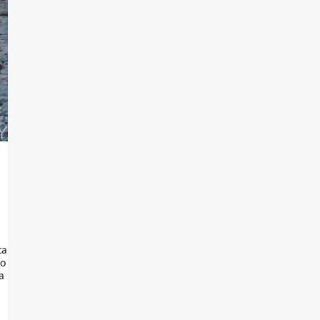
ta
xo
a