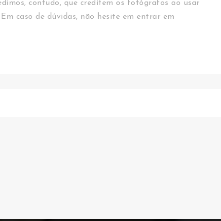
dimos, contudo, que creditem os fotógrafos ao usar
 Em caso de dúvidas, não hesite em entrar em