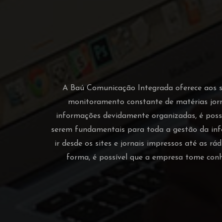
A Baú Comunicação Integrada oferece aos seu
monitoramento constante de matérias jor
informações devidamente organizadas, é possí
serem fundamentais para toda a gestão da inf
ir desde os sites e jornais impressos até as r
forma, é possível que a empresa tome con