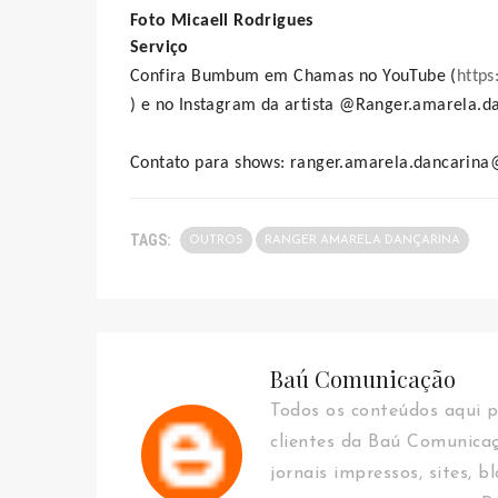
Foto Micaell Rodrigues
Serviço
Confira Bumbum em Chamas no YouTube (
http
) e no Instagram da artista @Ranger.amarela.d
Contato para shows: ranger.amarela.dancarin
TAGS:
OUTROS
RANGER AMARELA DANÇARINA
Baú Comunicação
Todos os conteúdos aqui p
clientes da Baú Comunica
jornais impressos, sites, b