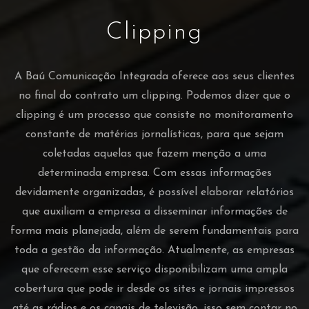
Clipping
A Baú Comunicação Integrada oferece aos seus clientes
no final do contrato um clipping. Podemos dizer que o
clipping é um processo que consiste no monitoramento
constante de matérias jornalísticas, para que sejam
coletadas aquelas que fazem menção a uma
determinada empresa. Com essas informações
devidamente organizadas, é possível elaborar relatórios
que auxiliam a empresa a disseminar informações de
forma mais planejada, além de serem fundamentais para
toda a gestão da informação. Atualmente, as empresas
que oferecem esse serviço disponibilizam uma ampla
cobertura que pode ir desde os sites e jornais impressos
até as rádios e os canais de televisão, isso sem contar no