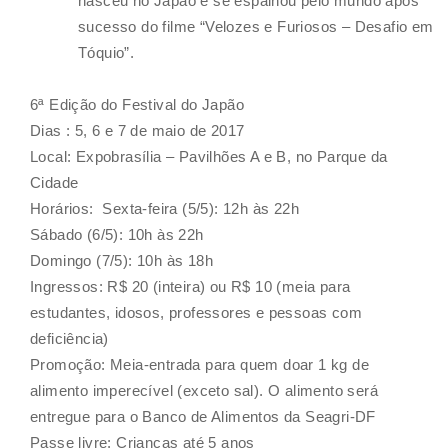
nasceu no Japão e se espalhou pelo mundo após
sucesso do filme “Velozes e Furiosos – Desafio em
Tóquio”.
6ª Edição do Festival do Japão
Dias : 5, 6 e 7 de maio de 2017
Local: Expobrasília – Pavilhões A e B, no Parque da
Cidade
Horários: Sexta-feira (5/5): 12h às 22h
Sábado (6/5): 10h às 22h
Domingo (7/5): 10h às 18h
Ingressos: R$ 20 (inteira) ou R$ 10 (meia para
estudantes, idosos, professores e pessoas com
deficiência)
Promoção: Meia-entrada para quem doar 1 kg de
alimento imperecível (exceto sal). O alimento será
entregue para o Banco de Alimentos da Seagri-DF
Passe livre: Crianças até 5 anos