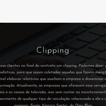
Clipping
s clientes no final do contrato um clipping. Podemos dizer 
nalísticas, para que sejam coletadas aquelas que fazem men
vel elaborar relatórios que auxiliam a empresa a disseminar
ormação. Atualmente, as empresas que oferecem esse serviç
ádios e os canais de televisão, isso sem contar no monitorament
hecimento de qualquer tipo de veiculação relacionada a ela 
assessor.
Fonte: Vinicius Santos, do Dino Blog