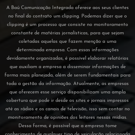
A Baú Comunicação Integrada oferece aos seus clientes
no final do contrato um clipping. Podemos dizer que o
clipping é um processo que consiste no monitoramento
constante de matérias jornalísticas, para que sejam
coletadas aquelas que fazem menção a uma
determinada empresa. Com essas informações
devidamente organizadas, é possível elaborar relatórios
que auxiliam a empresa a disseminar informações de
forma mais planejada, além de serem fundamentais para
toda a gestão da informação. Atualmente, as empresas
que oferecem esse serviço disponibilizam uma ampla
cobertura que pode ir desde os sites e jornais impressos
até as rádios e os canais de televisão, isso sem contar no
monitoramento de opiniões dos leitores nessas mídias.
Dessa forma, é possível que a empresa tome
conhecimento de qualquer tipo de veiculação relacionada